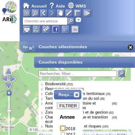
Accueil
Aide
WMS
Adresse
»
Couches sélectionnées
Open Street Map
Couches disponibles
Biodiversité
(252)
Ressource en eau
(107)
Collectivités et acteurs territoriaux
Requête
(26)
Territoires et occupation du sol
(38)
Aménagement du territoire et
(95)
FILTRER
continuités écologiques
Zonages de protection et de gestion
(82)
Annee
Changement climatique et transition
(43)
écologique
Nuisances, pressions et risques
(165)
2018
2017