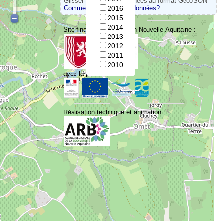
Glisser-déposer vos données au format GeoJSON
Comment convertir vos données?
2016
2015
2014
Site financé par la Région Nouvelle-Aquitaine :
2013
2012
2011
2010
avec la participation de :
Réalisation technique et animation :