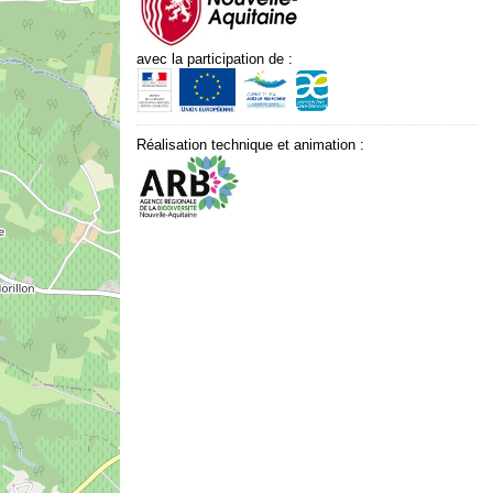
avec la participation de :
Réalisation technique et animation :