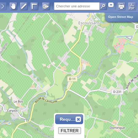
Adresse
Open Street Map
Requête
FILTRER