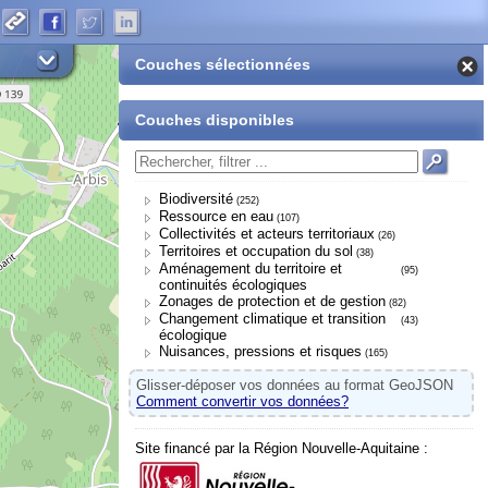
Couches sélectionnées
Couches disponibles
Biodiversité
(252)
Ressource en eau
(107)
Collectivités et acteurs territoriaux
(26)
Territoires et occupation du sol
(38)
Aménagement du territoire et
(95)
continuités écologiques
Zonages de protection et de gestion
(82)
Changement climatique et transition
(43)
écologique
Nuisances, pressions et risques
(165)
Glisser-déposer vos données au format GeoJSON
Comment convertir vos données?
Site financé par la Région Nouvelle-Aquitaine :