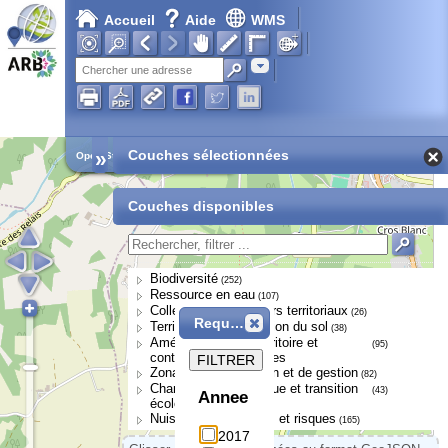
Accueil
Aide
WMS
Adresse
»
Couches sélectionnées
Open Street Map
Couches disponibles
Biodiversité
(252)
Ressource en eau
(107)
Collectivités et acteurs territoriaux
(26)
Requête
Territoires et occupation du sol
(38)
Aménagement du territoire et
(95)
continuités écologiques
FILTRER
Zonages de protection et de gestion
(82)
Changement climatique et transition
(43)
Annee
écologique
Nuisances, pressions et risques
(165)
2017