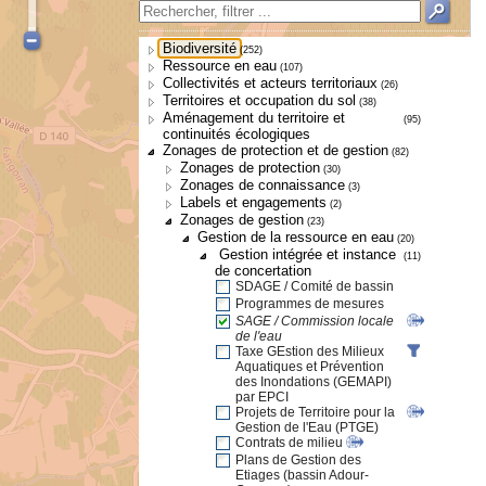
Biodiversité
(252)
Ressource en eau
(107)
Collectivités et acteurs territoriaux
(26)
Territoires et occupation du sol
(38)
Aménagement du territoire et
(95)
continuités écologiques
Zonages de protection et de gestion
(82)
Zonages de protection
(30)
Zonages de connaissance
(3)
Labels et engagements
(2)
Zonages de gestion
(23)
Gestion de la ressource en eau
(20)
Gestion intégrée et instance
(11)
de concertation
SDAGE / Comité de bassin
Programmes de mesures
SAGE / Commission locale
de l'eau
Taxe GEstion des Milieux
Aquatiques et Prévention
des Inondations (GEMAPI)
par EPCI
Projets de Territoire pour la
Gestion de l'Eau (PTGE)
Contrats de milieu
Plans de Gestion des
Etiages (bassin Adour-