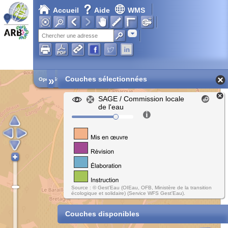
Accueil
Aide
WMS
Adresse
»
Couches sélectionnées
Open Street Map
SAGE / Commission locale
de l'eau
Source : © Gest'Eau (OIEau, OFB, Ministère de la transition
écologique et solidaire) (Service WFS Gest'Eau).
Couches disponibles