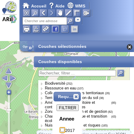
Accueil
Aide
WMS
Adresse
»
Couches sélectionnées
Open Street Map
Couches disponibles
Biodiversité
(252)
Ressource en eau
(107)
Collectivités et acteurs territoriaux
(26)
Requête
Territoires et occupation du sol
(38)
Aménagement du territoire et
(95)
continuités écologiques
FILTRER
Zonages de protection et de gestion
(82)
Changement climatique et transition
(43)
Annee
écologique
Nuisances, pressions et risques
(165)
2017