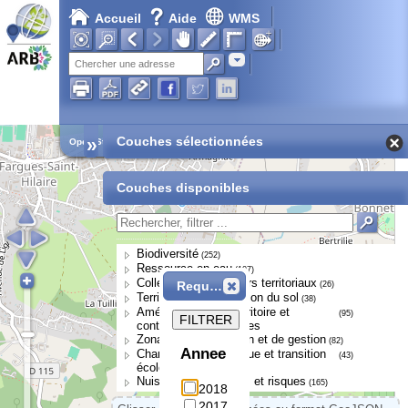
Accueil
Aide
WMS
Adresse
»
Couches sélectionnées
Open Street Map
Couches disponibles
Biodiversité
(252)
Ressource en eau
(107)
Collectivités et acteurs territoriaux
Requête
(26)
Territoires et occupation du sol
(38)
Aménagement du territoire et
(95)
FILTRER
continuités écologiques
Zonages de protection et de gestion
(82)
Annee
Changement climatique et transition
(43)
écologique
Nuisances, pressions et risques
(165)
2018
2017