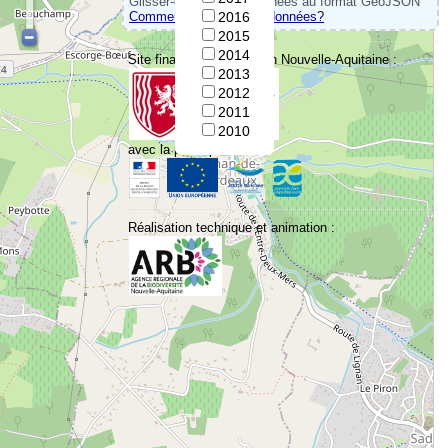
Glisser-déposer vos données au format GeoJSON
Comment convertir vos données?
2016
2015
2014
Site financé par la Région Nouvelle-Aquitaine :
2013
2012
2011
2010
avec la participation de :
Réalisation technique et animation :