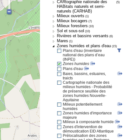
CARtographie nationale des
(5)
HABitats naturels et semi-
naturels (CARHAB)
Milieux ouverts
(1)
Milieux bocagers
(7)
Milieux forestiers
(10)
Sol et sous-sol
(10)
Rivières et bassins versants
(6)
Mares
(1)
Zones humides et plans d'eau
(15)
Plans d'eau (inventaire
national des plans d’eau
(INPE))
Zones humides
Plans d'eau
Baies, bassins, estuaires,
traicts
Cartographie nationale des
milieux humides - Probabilité
de présence seuillée des
zones humides Nouvelle-
Aquitaine
Milieux potentiellement
humides
Zones humides d'importance
majeure
Milieux à composante humide
Zones d'intervention de
démoustication EID Atlantique
Prélocalisation des zones