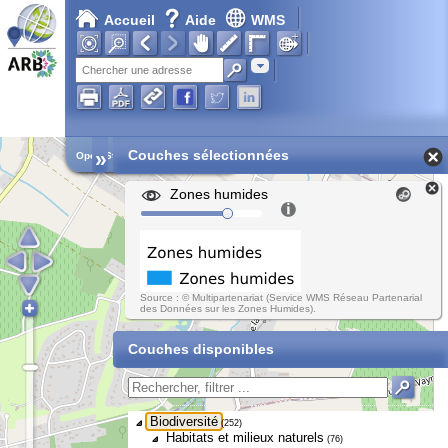
Accueil
Aide
WMS
Adresse
»
Couches sélectionnées
Open Street Map
Zones humides
Source : © Multipartenariat (Service WMS Réseau Partenarial
des Données sur les Zones Humides).
Couches disponibles
Biodiversité
(252)
Habitats et milieux naturels
(76)