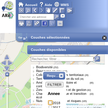
Accueil
Aide
WMS
Adresse
»
Couches sélectionnées
Open Street Map
Couches disponibles
Biodiversité
(252)
Ressource en eau
(107)
Collectivités et acteurs territoriaux
Requête
(26)
Territoires et occupation du sol
(38)
Aménagement du territoire et
(95)
FILTRER
continuités écologiques
Zonages de protection et de gestion
(82)
Annee
Changement climatique et transition
(43)
écologique
Nuisances, pressions et risques
(165)
2018
2017