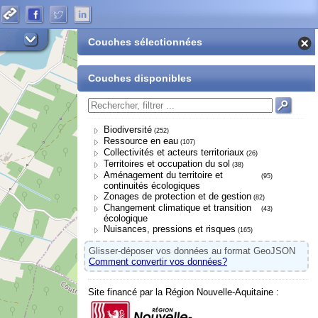
Couches sélectionnées
Couches disponibles
Biodiversité
(252)
Ressource en eau
(107)
Collectivités et acteurs territoriaux
(26)
Territoires et occupation du sol
(38)
Aménagement du territoire et
(95)
continuités écologiques
Zonages de protection et de gestion
(82)
Changement climatique et transition
(43)
écologique
Nuisances, pressions et risques
(165)
Glisser-déposer vos données au format GeoJSON
Comment convertir vos données?
Site financé par la Région Nouvelle-Aquitaine :