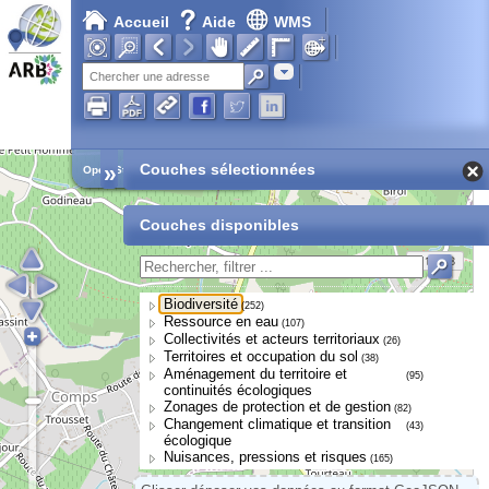
Accueil
Aide
WMS
Adresse
»
Couches sélectionnées
Open Street Map
Couches disponibles
Biodiversité
(252)
Ressource en eau
(107)
Collectivités et acteurs territoriaux
(26)
Territoires et occupation du sol
(38)
Aménagement du territoire et
(95)
continuités écologiques
Zonages de protection et de gestion
(82)
Changement climatique et transition
(43)
écologique
Nuisances, pressions et risques
(165)