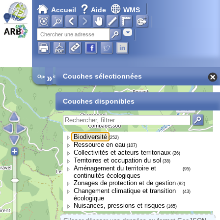
Accueil
Aide
WMS
Adresse
»
Couches sélectionnées
Open Street Map
Couches disponibles
Biodiversité
(252)
Ressource en eau
(107)
Collectivités et acteurs territoriaux
(26)
Territoires et occupation du sol
(38)
Aménagement du territoire et
(95)
continuités écologiques
Zonages de protection et de gestion
(82)
Changement climatique et transition
(43)
écologique
Nuisances, pressions et risques
(165)