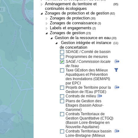
Aménagement du territoire et
(95)
continuités écologiques
Zonages de protection et de gestion
(82)
Zonages de protection
(30)
Zonages de connaissance
(3)
Labels et engagements
(2)
Zonages de gestion
(23)
Gestion de la ressource en eau
(20)
Gestion intégrée et instance
(11)
de concertation
SDAGE / Comité de bassin
Programmes de mesures
SAGE / Commission locale
de l'eau
Taxe GEstion des Milieux
Aquatiques et Prévention
des Inondations (GEMAPI)
par EPCI
Projets de Territoire pour la
Gestion de l'Eau (PTGE)
Contrats de milieu
Plans de Gestion des
Etiages (bassin Adour-
Garonne)
Contrats Territoriaux de
Gestion Quantitative (CTGQ)
(Bassin Loire-Bretagne en
Nouvelle-Aquitaine)
Contrats Territoriaux bassin
Loire-Bretagne (Milieux