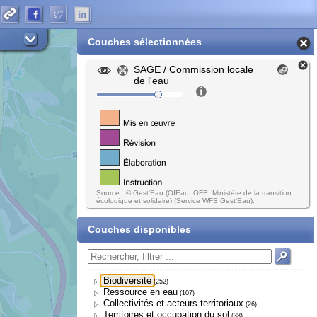
Couches sélectionnées
SAGE / Commission locale
de l'eau
Source : © Gest'Eau (OIEau, OFB, Ministère de la transition
écologique et solidaire) (Service WFS Gest'Eau).
Couches disponibles
Biodiversité
(252)
Ressource en eau
(107)
Collectivités et acteurs territoriaux
(26)
Territoires et occupation du sol
(38)