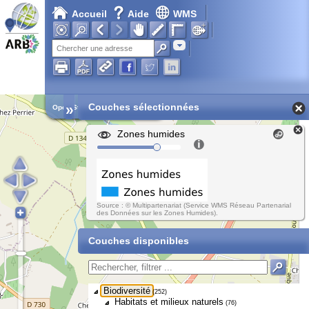
Accueil
Aide
WMS
Chargement en cours...
Adresse
»
Couches sélectionnées
Open Street Map
Zones humides
Source : © Multipartenariat (Service WMS Réseau Partenarial
des Données sur les Zones Humides).
Couches disponibles
Biodiversité
(252)
Habitats et milieux naturels
(76)