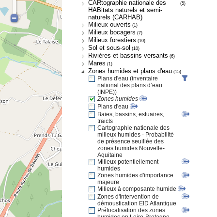
CARtographie nationale des
(5)
HABitats naturels et semi-
naturels (CARHAB)
Milieux ouverts
(1)
Milieux bocagers
(7)
Milieux forestiers
(10)
Sol et sous-sol
(10)
Rivières et bassins versants
(6)
Mares
(1)
Zones humides et plans d'eau
(15)
Plans d'eau (inventaire
national des plans d’eau
(INPE))
Zones humides
Plans d'eau
Baies, bassins, estuaires,
traicts
Cartographie nationale des
milieux humides - Probabilité
de présence seuillée des
zones humides Nouvelle-
Aquitaine
Milieux potentiellement
humides
Zones humides d'importance
majeure
Milieux à composante humide
Zones d'intervention de
démoustication EID Atlantique
Prélocalisation des zones