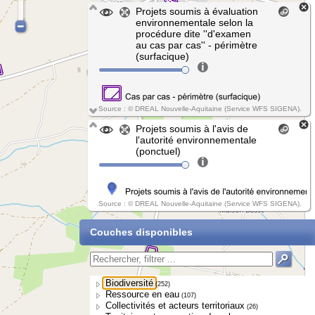
Projets soumis à évaluation
environnementale selon la
procédure dite ''d'examen
au cas par cas'' - périmètre
(surfacique)
Source : © DREAL Nouvelle-Aquitaine (Service WFS SIGENA).
Projets soumis à l'avis de
l'autorité environnementale
(ponctuel)
Source : © DREAL Nouvelle-Aquitaine (Service WFS SIGENA).
Couches disponibles
Biodiversité
(252)
Ressource en eau
(107)
Collectivités et acteurs territoriaux
(26)