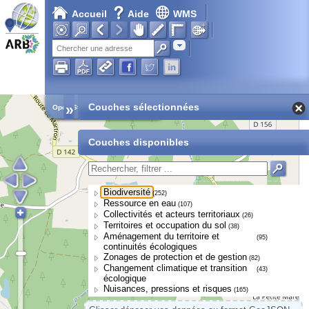
Accueil
Aide
WMS
Adresse
»
Couches sélectionnées
Open Street Map
Couches disponibles
Biodiversité
(252)
Ressource en eau
(107)
Collectivités et acteurs territoriaux
(26)
Territoires et occupation du sol
(38)
Aménagement du territoire et
(95)
continuités écologiques
Zonages de protection et de gestion
(82)
Changement climatique et transition
(43)
écologique
Nuisances, pressions et risques
(165)