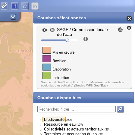
Couches sélectionnées
SAGE / Commission locale
de l'eau
Source : © Gest'Eau (OIEau, OFB, Ministère de la transition
écologique et solidaire) (Service WFS Gest'Eau).
Couches disponibles
Biodiversité
(252)
Ressource en eau
(107)
Collectivités et acteurs territoriaux
(26)
Territoires et occupation du sol
(38)