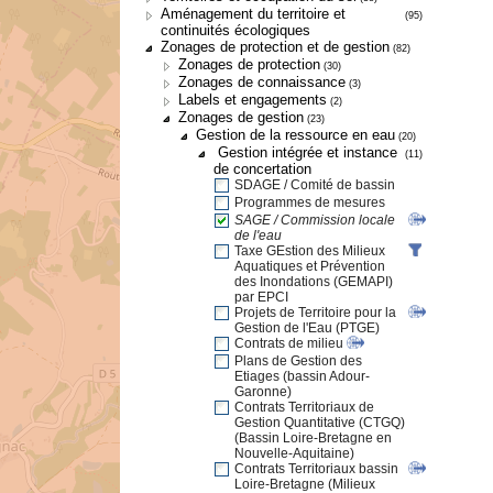
Aménagement du territoire et
(95)
continuités écologiques
Zonages de protection et de gestion
(82)
Zonages de protection
(30)
Zonages de connaissance
(3)
Labels et engagements
(2)
Zonages de gestion
(23)
Gestion de la ressource en eau
(20)
Gestion intégrée et instance
(11)
de concertation
SDAGE / Comité de bassin
Programmes de mesures
SAGE / Commission locale
de l'eau
Taxe GEstion des Milieux
Aquatiques et Prévention
des Inondations (GEMAPI)
par EPCI
Projets de Territoire pour la
Gestion de l'Eau (PTGE)
Contrats de milieu
Plans de Gestion des
Etiages (bassin Adour-
Garonne)
Contrats Territoriaux de
Gestion Quantitative (CTGQ)
(Bassin Loire-Bretagne en
Nouvelle-Aquitaine)
Contrats Territoriaux bassin
Loire-Bretagne (Milieux