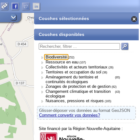
Couches sélectionnées
Couches disponibles
Biodiversité
(252)
Ressource en eau
(107)
Collectivités et acteurs territoriaux
(26)
Territoires et occupation du sol
(38)
Aménagement du territoire et
(95)
continuités écologiques
Zonages de protection et de gestion
(82)
Changement climatique et transition
(43)
écologique
Nuisances, pressions et risques
(165)
Glisser-déposer vos données au format GeoJSON
Comment convertir vos données?
Site financé par la Région Nouvelle-Aquitaine :