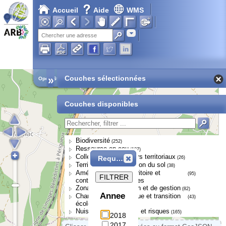
Accueil
Aide
WMS
Adresse
»
Couches sélectionnées
Open Street Map
Couches disponibles
Biodiversité
(252)
Ressource en eau
(107)
Collectivités et acteurs territoriaux
Requête
(26)
Territoires et occupation du sol
(38)
Aménagement du territoire et
(95)
FILTRER
continuités écologiques
Zonages de protection et de gestion
(82)
Annee
Changement climatique et transition
(43)
écologique
Nuisances, pressions et risques
(165)
2018
2017