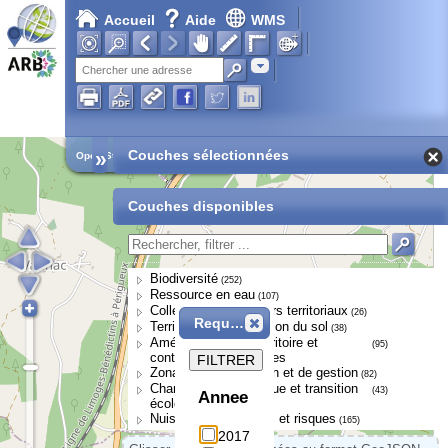
Accueil
Aide
WMS
Adresse
»
Couches sélectionnées
Open Street Map
Couches disponibles
Biodiversité
(252)
Ressource en eau
(107)
Collectivités et acteurs territoriaux
(26)
Requête
Territoires et occupation du sol
(38)
Aménagement du territoire et
(95)
continuités écologiques
FILTRER
Zonages de protection et de gestion
(82)
Changement climatique et transition
(43)
Annee
écologique
Nuisances, pressions et risques
(165)
2017