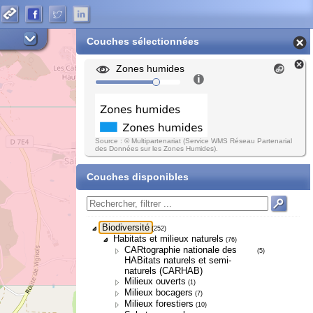
Couches sélectionnées
Zones humides
Source : © Multipartenariat (Service WMS Réseau Partenarial
des Données sur les Zones Humides).
Couches disponibles
Biodiversité
(252)
Habitats et milieux naturels
(76)
CARtographie nationale des
(5)
HABitats naturels et semi-
naturels (CARHAB)
Milieux ouverts
(1)
Milieux bocagers
(7)
Milieux forestiers
(10)