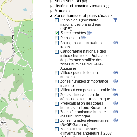
Sol et sous-sol
(10)
Rivières et bassins versants
(6)
Mares
(1)
Zones humides et plans d'eau
(15)
Plans d'eau (inventaire
national des plans d’eau
(INPE))
Zones humides
Plans d'eau
Baies, bassins, estuaires,
traicts
Cartographie nationale des
milieux humides - Probabilité
de présence seuillée des
zones humides Nouvelle-
Aquitaine
Milieux potentiellement
humides
Zones humides d'importance
majeure
Milieux à composante humide
Zones d'intervention de
démoustication EID Atlantique
Prélocalisation des zones
humides en Loire-Bretagne
Zones à dominante humide
(bassin Dordogne)
Zones humides élémentaires
(SAGE Garonne)
Zones Humides issues
d’inventaires antérieurs à 2007