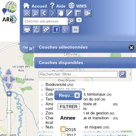
Accueil
Aide
WMS
Adresse
»
Couches sélectionnées
Open Street Map
Couches disponibles
Biodiversité
(252)
Ressource en eau
(107)
Collectivités et acteurs territoriaux
Requête
(26)
Territoires et occupation du sol
(38)
Aménagement du territoire et
(95)
FILTRER
continuités écologiques
Zonages de protection et de gestion
(82)
Annee
Changement climatique et transition
(43)
écologique
Nuisances, pressions et risques
(165)
2018
2017