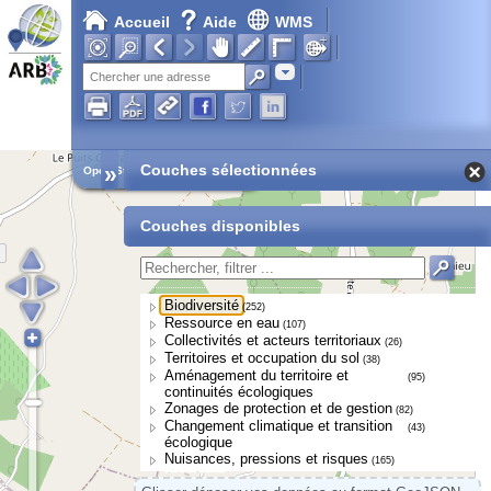
Accueil
Aide
WMS
Adresse
»
Couches sélectionnées
Open Street Map
Couches disponibles
Biodiversité
(252)
Ressource en eau
(107)
Collectivités et acteurs territoriaux
(26)
Territoires et occupation du sol
(38)
Aménagement du territoire et
(95)
continuités écologiques
Zonages de protection et de gestion
(82)
Changement climatique et transition
(43)
écologique
Nuisances, pressions et risques
(165)