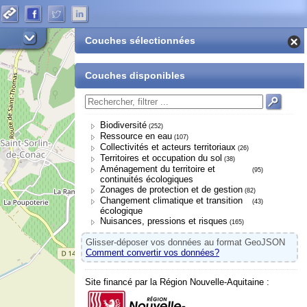
Couches sélectionnées
Couches disponibles
Biodiversité
(252)
Ressource en eau
(107)
Collectivités et acteurs territoriaux
(26)
Territoires et occupation du sol
(38)
Aménagement du territoire et
(95)
continuités écologiques
Zonages de protection et de gestion
(82)
Changement climatique et transition
(43)
écologique
Nuisances, pressions et risques
(165)
Glisser-déposer vos données au format GeoJSON
Comment convertir vos données?
Site financé par la Région Nouvelle-Aquitaine :