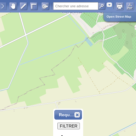
Adresse
Open Street Map
Requête
FILTRER