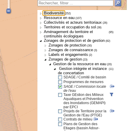
Biodiversité
(252)
Ressource en eau
(107)
Collectivités et acteurs territoriaux
(26)
Territoires et occupation du sol
(38)
Aménagement du territoire et
(95)
continuités écologiques
Zonages de protection et de gestion
(82)
Zonages de protection
(30)
Zonages de connaissance
(3)
Labels et engagements
(2)
Zonages de gestion
(23)
Gestion de la ressource en eau
(20)
Gestion intégrée et instance
(11)
de concertation
SDAGE / Comité de bassin
Programmes de mesures
SAGE / Commission locale
de l'eau
Taxe GEstion des Milieux
Aquatiques et Prévention
des Inondations (GEMAPI)
par EPCI
Projets de Territoire pour la
Gestion de l'Eau (PTGE)
Contrats de milieu
Plans de Gestion des
Etiages (bassin Adour-