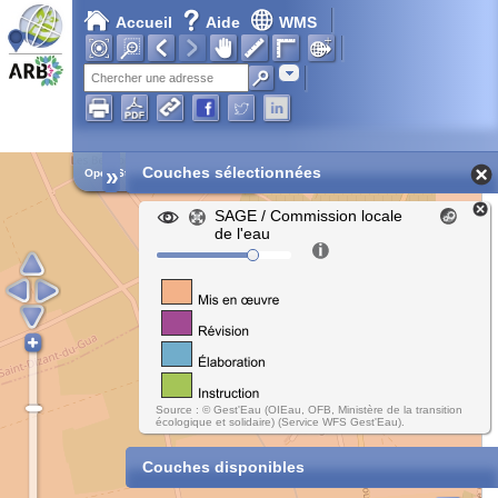
Accueil
Aide
WMS
Chargement en cours...
Adresse
»
Couches sélectionnées
Open Street Map
SAGE / Commission locale
de l'eau
Source : © Gest'Eau (OIEau, OFB, Ministère de la transition
écologique et solidaire) (Service WFS Gest'Eau).
Couches disponibles