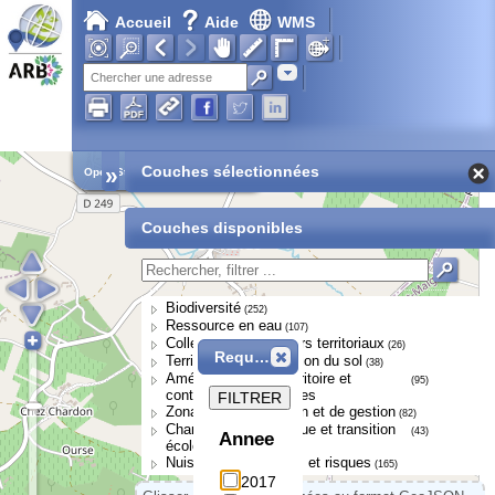
Accueil
Aide
WMS
Adresse
»
Couches sélectionnées
Open Street Map
Couches disponibles
Biodiversité
(252)
Ressource en eau
(107)
Collectivités et acteurs territoriaux
(26)
Requête
Territoires et occupation du sol
(38)
Aménagement du territoire et
(95)
continuités écologiques
FILTRER
Zonages de protection et de gestion
(82)
Changement climatique et transition
(43)
Annee
écologique
Nuisances, pressions et risques
(165)
2017