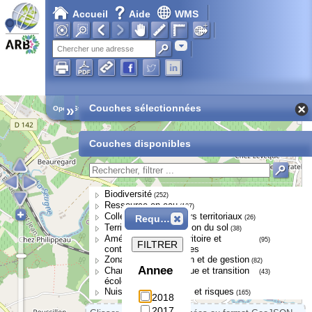
Accueil
Aide
WMS
Adresse
»
Couches sélectionnées
Open Street Map
Couches disponibles
Biodiversité
(252)
Ressource en eau
(107)
Collectivités et acteurs territoriaux
Requête
(26)
Territoires et occupation du sol
(38)
Aménagement du territoire et
(95)
FILTRER
continuités écologiques
Zonages de protection et de gestion
(82)
Annee
Changement climatique et transition
(43)
écologique
Nuisances, pressions et risques
(165)
2018
2017