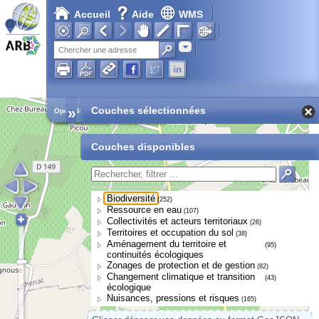
Accueil
Aide
WMS
Adresse
»
Couches sélectionnées
Open Street Map
Couches disponibles
Biodiversité
(252)
Ressource en eau
(107)
Collectivités et acteurs territoriaux
(26)
Territoires et occupation du sol
(38)
Aménagement du territoire et
(95)
continuités écologiques
Zonages de protection et de gestion
(82)
Changement climatique et transition
(43)
écologique
Nuisances, pressions et risques
(165)