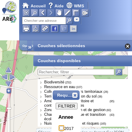
Accueil
Aide
WMS
Adresse
»
Couches sélectionnées
Open Street Map
Couches disponibles
Biodiversité
(252)
Ressource en eau
(107)
Collectivités et acteurs territoriaux
(26)
Requête
Territoires et occupation du sol
(38)
Aménagement du territoire et
(95)
continuités écologiques
FILTRER
Zonages de protection et de gestion
(82)
Changement climatique et transition
(43)
Annee
écologique
Nuisances, pressions et risques
(165)
2017