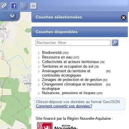
Couches sélectionnées
Couches disponibles
Biodiversité
(252)
Ressource en eau
(107)
Collectivités et acteurs territoriaux
(26)
Territoires et occupation du sol
(38)
Aménagement du territoire et
(95)
continuités écologiques
Zonages de protection et de gestion
(82)
Changement climatique et transition
(43)
écologique
Nuisances, pressions et risques
(165)
Glisser-déposer vos données au format GeoJSON
Comment convertir vos données?
Site financé par la Région Nouvelle-Aquitaine :