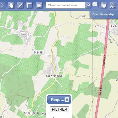
Adresse
Open Street Map
Requête
FILTRER