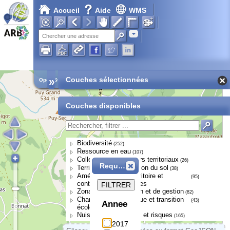
Accueil
Aide
WMS
Adresse
»
Couches sélectionnées
Open Street Map
Couches disponibles
Biodiversité
(252)
Ressource en eau
(107)
Collectivités et acteurs territoriaux
(26)
Requête
Territoires et occupation du sol
(38)
Aménagement du territoire et
(95)
continuités écologiques
FILTRER
Zonages de protection et de gestion
(82)
Changement climatique et transition
(43)
Annee
écologique
Nuisances, pressions et risques
(165)
2017