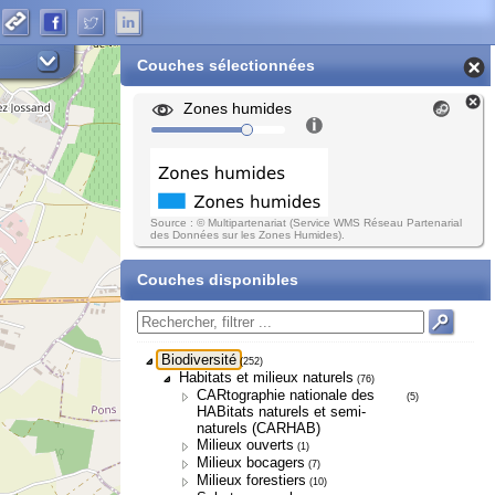
Couches sélectionnées
Zones humides
Source : © Multipartenariat (Service WMS Réseau Partenarial
des Données sur les Zones Humides).
Couches disponibles
Biodiversité
(252)
Habitats et milieux naturels
(76)
CARtographie nationale des
(5)
HABitats naturels et semi-
naturels (CARHAB)
Milieux ouverts
(1)
Milieux bocagers
(7)
Milieux forestiers
(10)