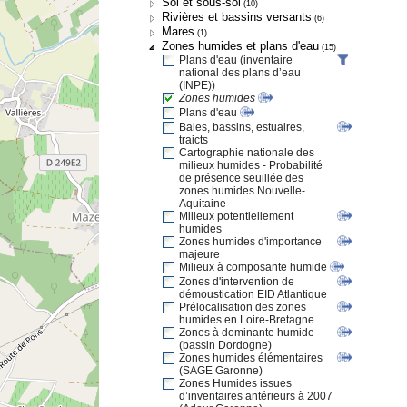
Sol et sous-sol
(10)
Rivières et bassins versants
(6)
Mares
(1)
Zones humides et plans d'eau
(15)
Plans d'eau (inventaire
national des plans d’eau
(INPE))
Zones humides
Plans d'eau
Baies, bassins, estuaires,
traicts
Cartographie nationale des
milieux humides - Probabilité
de présence seuillée des
zones humides Nouvelle-
Aquitaine
Milieux potentiellement
humides
Zones humides d'importance
majeure
Milieux à composante humide
Zones d'intervention de
démoustication EID Atlantique
Prélocalisation des zones
humides en Loire-Bretagne
Zones à dominante humide
(bassin Dordogne)
Zones humides élémentaires
(SAGE Garonne)
Zones Humides issues
d’inventaires antérieurs à 2007