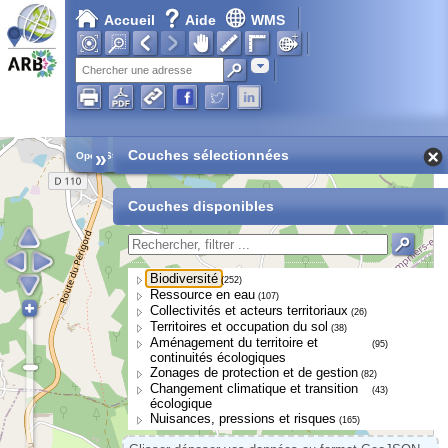
Accueil
Aide
WMS
Adresse
»
Couches sélectionnées
Open Street Map
Couches disponibles
Biodiversité
(252)
Ressource en eau
(107)
Collectivités et acteurs territoriaux
(26)
Territoires et occupation du sol
(38)
Aménagement du territoire et
(95)
continuités écologiques
Zonages de protection et de gestion
(82)
Changement climatique et transition
(43)
écologique
Nuisances, pressions et risques
(165)