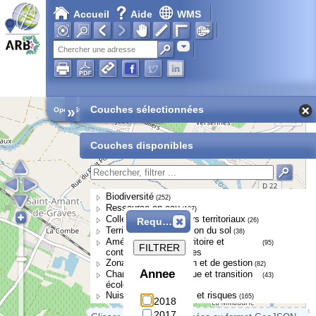
Accueil
Aide
WMS
Adresse
»
Couches sélectionnées
Open Street Map
Couches disponibles
Biodiversité
(252)
Ressource en eau
(107)
Collectivités et acteurs territoriaux
Requête
(26)
Territoires et occupation du sol
(38)
Aménagement du territoire et
(95)
FILTRER
continuités écologiques
Zonages de protection et de gestion
(82)
Annee
Changement climatique et transition
(43)
écologique
Nuisances, pressions et risques
(165)
2018
2017