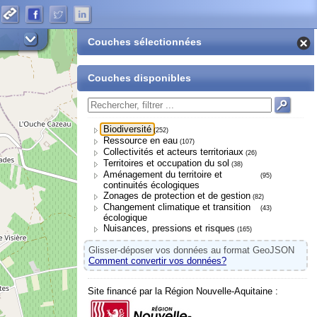
Couches sélectionnées
Couches disponibles
Biodiversité
(252)
Ressource en eau
(107)
Collectivités et acteurs territoriaux
(26)
Territoires et occupation du sol
(38)
Aménagement du territoire et
(95)
continuités écologiques
Zonages de protection et de gestion
(82)
Changement climatique et transition
(43)
écologique
Nuisances, pressions et risques
(165)
Glisser-déposer vos données au format GeoJSON
Comment convertir vos données?
Site financé par la Région Nouvelle-Aquitaine :