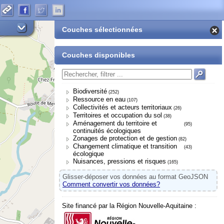
Couches sélectionnées
Couches disponibles
Biodiversité
(252)
Ressource en eau
(107)
Collectivités et acteurs territoriaux
(26)
Territoires et occupation du sol
(38)
Aménagement du territoire et
(95)
continuités écologiques
Zonages de protection et de gestion
(82)
Changement climatique et transition
(43)
écologique
Nuisances, pressions et risques
(165)
Glisser-déposer vos données au format GeoJSON
Comment convertir vos données?
Site financé par la Région Nouvelle-Aquitaine :