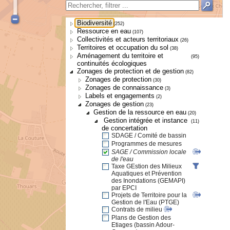
Biodiversité
(252)
Ressource en eau
(107)
Collectivités et acteurs territoriaux
(26)
Territoires et occupation du sol
(38)
Aménagement du territoire et
(95)
continuités écologiques
Zonages de protection et de gestion
(82)
Zonages de protection
(30)
Zonages de connaissance
(3)
Labels et engagements
(2)
Zonages de gestion
(23)
Gestion de la ressource en eau
(20)
Gestion intégrée et instance
(11)
de concertation
SDAGE / Comité de bassin
Programmes de mesures
SAGE / Commission locale
de l'eau
Taxe GEstion des Milieux
Aquatiques et Prévention
des Inondations (GEMAPI)
par EPCI
Projets de Territoire pour la
Gestion de l'Eau (PTGE)
Contrats de milieu
Plans de Gestion des
Etiages (bassin Adour-