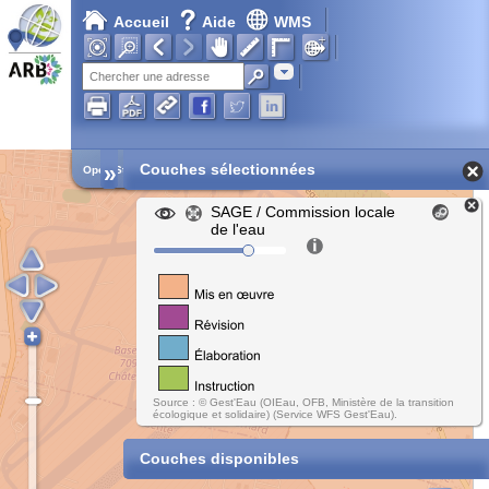
Accueil
Aide
WMS
Adresse
»
Couches sélectionnées
Open Street Map
SAGE / Commission locale
de l'eau
Source : © Gest'Eau (OIEau, OFB, Ministère de la transition
écologique et solidaire) (Service WFS Gest'Eau).
Couches disponibles