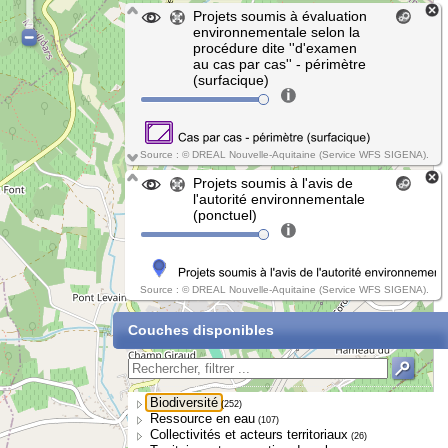
Projets soumis à évaluation
environnementale selon la
procédure dite ''d'examen
au cas par cas'' - périmètre
(surfacique)
Source : © DREAL Nouvelle-Aquitaine (Service WFS SIGENA).
Projets soumis à l'avis de
l'autorité environnementale
(ponctuel)
Source : © DREAL Nouvelle-Aquitaine (Service WFS SIGENA).
Couches disponibles
Biodiversité
(252)
Ressource en eau
(107)
Collectivités et acteurs territoriaux
(26)