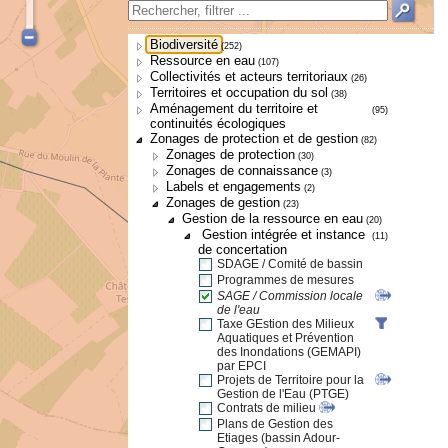
Biodiversité
(252)
Ressource en eau
(107)
Collectivités et acteurs territoriaux
(26)
Territoires et occupation du sol
(38)
Aménagement du territoire et
(95)
continuités écologiques
Zonages de protection et de gestion
(82)
Zonages de protection
(30)
Zonages de connaissance
(3)
Labels et engagements
(2)
Zonages de gestion
(23)
Gestion de la ressource en eau
(20)
Gestion intégrée et instance
(11)
de concertation
SDAGE / Comité de bassin
Programmes de mesures
SAGE / Commission locale
de l'eau
Taxe GEstion des Milieux
Aquatiques et Prévention
des Inondations (GEMAPI)
par EPCI
Projets de Territoire pour la
Gestion de l'Eau (PTGE)
Contrats de milieu
Plans de Gestion des
Etiages (bassin Adour-