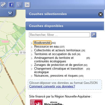
Couches sélectionnées
Couches disponibles
Biodiversité
(252)
Ressource en eau
(107)
Collectivités et acteurs territoriaux
(26)
Territoires et occupation du sol
(38)
Aménagement du territoire et
(95)
continuités écologiques
Zonages de protection et de gestion
(82)
Changement climatique et transition
(43)
écologique
Nuisances, pressions et risques
(165)
Glisser-déposer vos données au format GeoJSON
Comment convertir vos données?
Site financé par la Région Nouvelle-Aquitaine :