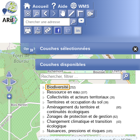
Accueil
Aide
WMS
Adresse
»
Couches sélectionnées
Open Street Map
Couches disponibles
Biodiversité
(252)
Ressource en eau
(107)
Collectivités et acteurs territoriaux
(26)
Territoires et occupation du sol
(38)
Aménagement du territoire et
(95)
continuités écologiques
Zonages de protection et de gestion
(82)
Changement climatique et transition
(43)
écologique
Nuisances, pressions et risques
(165)