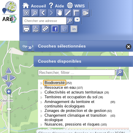
Accueil
Aide
WMS
Adresse
»
Couches sélectionnées
Open Street Map
Couches disponibles
Biodiversité
(252)
Ressource en eau
(107)
Collectivités et acteurs territoriaux
(26)
Territoires et occupation du sol
(38)
Aménagement du territoire et
(95)
continuités écologiques
Zonages de protection et de gestion
(82)
Changement climatique et transition
(43)
écologique
Nuisances, pressions et risques
(165)