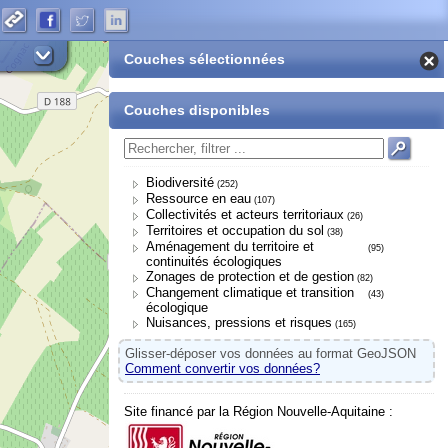
Couches sélectionnées
Couches disponibles
Biodiversité
(252)
Ressource en eau
(107)
Collectivités et acteurs territoriaux
(26)
Territoires et occupation du sol
(38)
Aménagement du territoire et
(95)
continuités écologiques
Zonages de protection et de gestion
(82)
Changement climatique et transition
(43)
écologique
Nuisances, pressions et risques
(165)
Glisser-déposer vos données au format GeoJSON
Comment convertir vos données?
Site financé par la Région Nouvelle-Aquitaine :