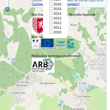
Glisser-déposer vos données au format GeoJSON
Comment convertir vos données?
2016
2015
2014
Site financé par la Région Nouvelle-Aquitaine :
2013
2012
2011
2010
avec la participation de :
Réalisation technique et animation :