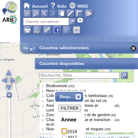
Accueil
Aide
WMS
Adresse
»
Couches sélectionnées
Open Street Map
Couches disponibles
Biodiversité
(252)
Ressource en eau
(107)
Collectivités et acteurs territoriaux
Requête
(26)
Territoires et occupation du sol
(38)
Aménagement du territoire et
(95)
FILTRER
continuités écologiques
Zonages de protection et de gestion
(82)
Annee
Changement climatique et transition
(43)
écologique
Nuisances, pressions et risques
(165)
2018
2017