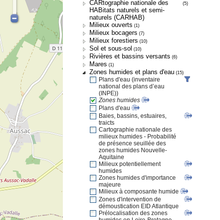
CARtographie nationale des
(5)
HABitats naturels et semi-
naturels (CARHAB)
Milieux ouverts
(1)
Milieux bocagers
(7)
Milieux forestiers
(10)
Sol et sous-sol
(10)
Rivières et bassins versants
(6)
Mares
(1)
Zones humides et plans d'eau
(15)
Plans d'eau (inventaire
national des plans d’eau
(INPE))
Zones humides
Plans d'eau
Baies, bassins, estuaires,
traicts
Cartographie nationale des
milieux humides - Probabilité
de présence seuillée des
zones humides Nouvelle-
Aquitaine
Milieux potentiellement
humides
Zones humides d'importance
majeure
Milieux à composante humide
Zones d'intervention de
démoustication EID Atlantique
Prélocalisation des zones