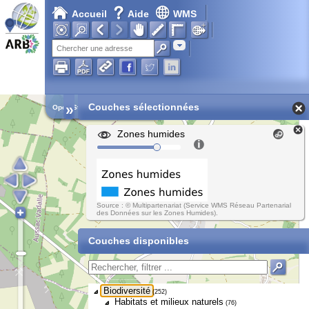
Accueil
Aide
WMS
Adresse
»
Couches sélectionnées
Open Street Map
Zones humides
Source : © Multipartenariat (Service WMS Réseau Partenarial
des Données sur les Zones Humides).
Couches disponibles
Biodiversité
(252)
Habitats et milieux naturels
(76)