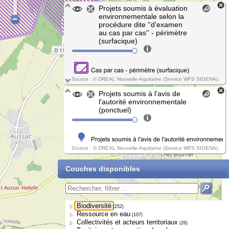
Projets soumis à évaluation
environnementale selon la
procédure dite ''d'examen
au cas par cas'' - périmètre
(surfacique)
Source : © DREAL Nouvelle-Aquitaine (Service WFS SIGENA).
Projets soumis à l'avis de
l'autorité environnementale
(ponctuel)
Source : © DREAL Nouvelle-Aquitaine (Service WFS SIGENA).
Couches disponibles
Biodiversité
(252)
Ressource en eau
(107)
Collectivités et acteurs territoriaux
(26)