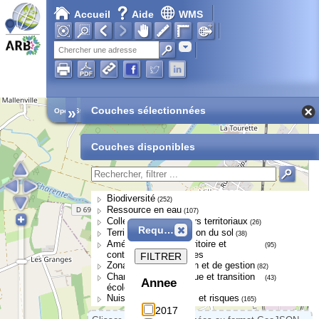
Accueil
Aide
WMS
Adresse
»
Couches sélectionnées
Open Street Map
Couches disponibles
Biodiversité
(252)
Ressource en eau
(107)
Collectivités et acteurs territoriaux
(26)
Requête
Territoires et occupation du sol
(38)
Aménagement du territoire et
(95)
continuités écologiques
FILTRER
Zonages de protection et de gestion
(82)
Changement climatique et transition
(43)
Annee
écologique
Nuisances, pressions et risques
(165)
2017