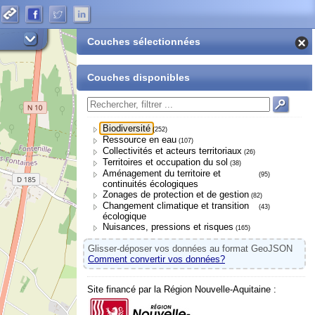
Couches sélectionnées
Couches disponibles
Biodiversité
(252)
Ressource en eau
(107)
Collectivités et acteurs territoriaux
(26)
Territoires et occupation du sol
(38)
Aménagement du territoire et
(95)
continuités écologiques
Zonages de protection et de gestion
(82)
Changement climatique et transition
(43)
écologique
Nuisances, pressions et risques
(165)
Glisser-déposer vos données au format GeoJSON
Comment convertir vos données?
Site financé par la Région Nouvelle-Aquitaine :