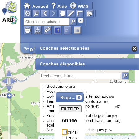
Accueil
Aide
WMS
Adresse
»
Couches sélectionnées
Open Street Map
Couches disponibles
Biodiversité
(252)
Ressource en eau
(107)
Collectivités et acteurs territoriaux
Requête
(26)
Territoires et occupation du sol
(38)
Aménagement du territoire et
(95)
FILTRER
continuités écologiques
Zonages de protection et de gestion
(82)
Annee
Changement climatique et transition
(43)
écologique
Nuisances, pressions et risques
(165)
2018
2017