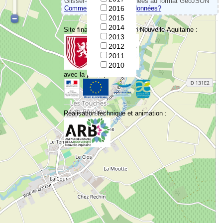
Glisser-déposer vos données au format GeoJSON
Comment convertir vos données?
2016
2015
2014
Site financé par la Région Nouvelle-Aquitaine :
2013
2012
2011
2010
avec la participation de :
Réalisation technique et animation :