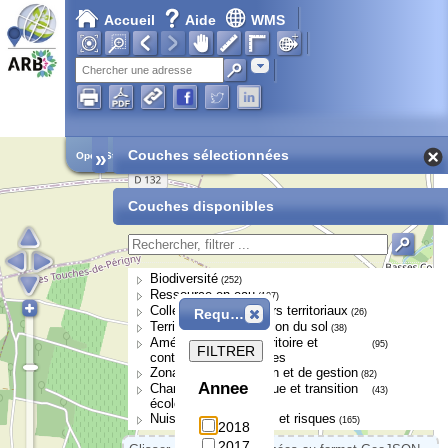
Accueil
Aide
WMS
Adresse
»
Couches sélectionnées
Open Street Map
Couches disponibles
Biodiversité
(252)
Ressource en eau
(107)
Collectivités et acteurs territoriaux
Requête
(26)
Territoires et occupation du sol
(38)
Aménagement du territoire et
(95)
FILTRER
continuités écologiques
Zonages de protection et de gestion
(82)
Annee
Changement climatique et transition
(43)
écologique
Nuisances, pressions et risques
(165)
2018
2017