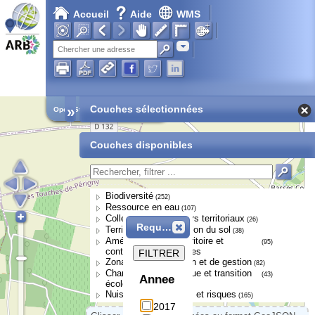
Accueil
Aide
WMS
Adresse
»
Couches sélectionnées
Open Street Map
Couches disponibles
Biodiversité
(252)
Ressource en eau
(107)
Collectivités et acteurs territoriaux
(26)
Requête
Territoires et occupation du sol
(38)
Aménagement du territoire et
(95)
continuités écologiques
FILTRER
Zonages de protection et de gestion
(82)
Changement climatique et transition
(43)
Annee
écologique
Nuisances, pressions et risques
(165)
2017